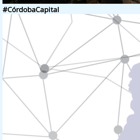
#CórdobaCapital